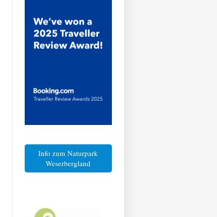
Info zum Naturpark
Weserbergland